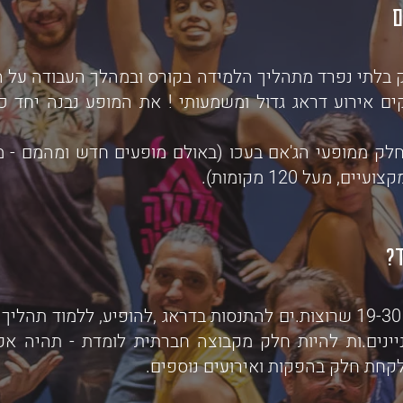
ם
 בלתי נפרד מתהליך הלמידה בקורס ובמהלך העבודה על 
ים אירוע דראג גדול ומשמעותי ! את המופע נבנה יחד 
לק ממופעי הג'אם בעכו (באולם מופעים חדש ומהמם - 
ם, מעל 120 מקומות).
ד?
א.נשים בגילאי 19-30 שרוצות.ים להתנסות בדראג ,להופיע, ללמוד ת
יינים.ות להיות חלק מקבוצה חברתית לומדת - תהיה א
קחת חלק בהפקות ואירועים נוספים.