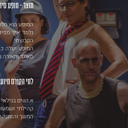
תוצר - מופע סיו
המופע הוא חלק
נלמד איך מפיק
הקבוצתי.
המופע יעלה כח
סאונד ותאורה מקצועיי
למי הקורס מיוע
קהילתי ושמעונ
המשך והזמנה ל