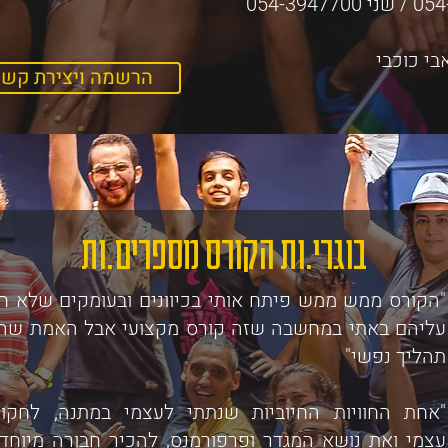
אבי כוכבי
הרשמה ויצירת קשר
בוגרי.ות הקורס מספרים.ות
"הקורס ממש ממש פיתח אותי בכיוונים ובעומקים
שלא ח
עליהם
באתי במחשבה שזה קורס מקצועי אבל האמת שהו
תהליך נפשי"
"אחת החוויות החיוביות שנתתי לעצמי במתנה, לחקו
עצמי
ואת נושא המגדר ופרפורמנס, להכיר חבורה מיוחד