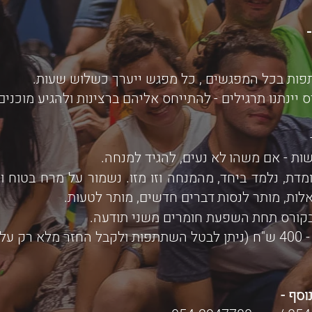
להתייחס אליהם ברצינות ולהגיע
מוכנים
ות - אם משהו
לא נעים, להגיד למנחה.
מדת, נלמד ביחד,
מהמנחה וזו מזו. נשמור על מרח
בטוח וא
ות, מותר לנסות
דברים חדשים, מותר לטעות.
קורס תחת
השפעת חומרים משני תודעה.
4. דמי הרשמה - 400 ש"ח (ניתן לבטל השתתפות ולקבל החזר מלא רק
וסף -