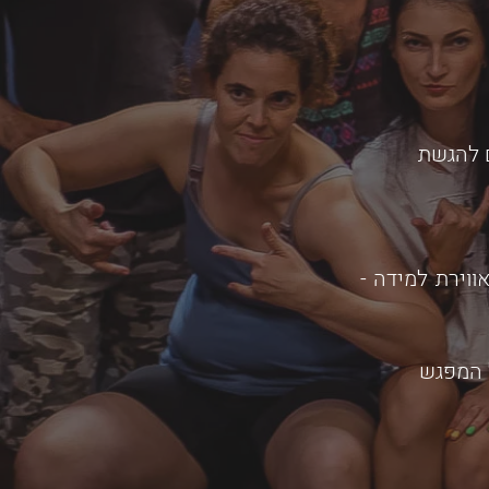
 להגשת
ווירת למידה -
 על המפגש