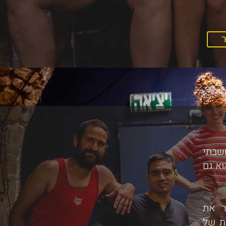
שבתי
א גם
ר את
ת של