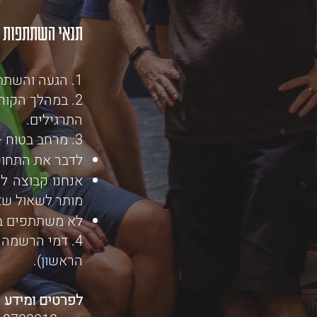
תנאי השתתפות -
1. הגעה והשתתפות בכל המפגשים , כל מפגש ייערך כשלוש שעות.
2. במהלך הקורס יינתנו תרגילים -
התרגילים.
3. מרחב בטוח -
לדבר את התחוש
אנחנו קבוצה לו
מותר
לשאול שאל
לא משתתפים ב
הראשון).
לפרטים ומידע נ