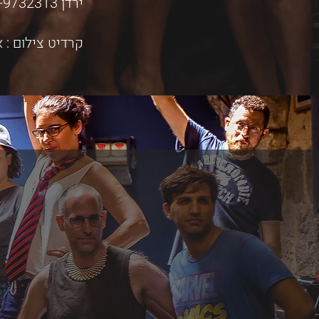
ירדן ​054-9732313 / שני 054-3947700
​קרדיט צילום : 